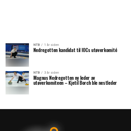
NTB
1 år siden
Nedregotten kandidat til IOCs utøverkomité
NTB
3 år siden
Magnus Nedregotten ny leder av
utøverkomiteen – Kjetil Borch ble nestleder