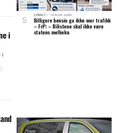
LOKALT
14 timer siden
Billigere bensin ga ikke mer trafikk
– FrP: – Bilistene skal ikke være
statens melkeku
ne i
 i
:
land