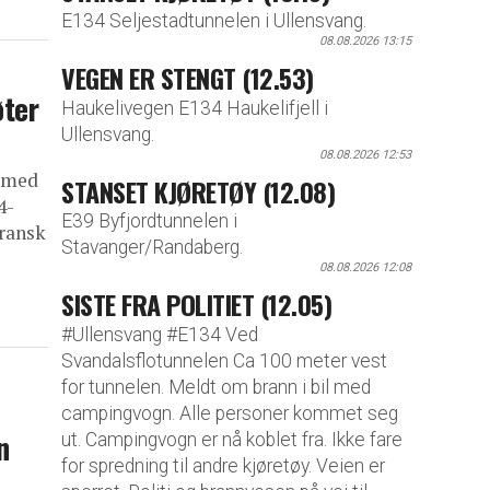
E134 Seljestadtunnelen i Ullensvang.
08.08.2026 13:15
VEGEN ER STENGT (12.53)
øter
Haukelivegen E134 Haukelifjell i
Ullensvang.
08.08.2026 12:53
t med
STANSET KJØRETØY (12.08)
4-
E39 Byfjordtunnelen i
Fransk
Stavanger/Randaberg.
08.08.2026 12:08
SISTE FRA POLITIET (12.05)
#Ullensvang #E134 Ved
Svandalsflotunnelen Ca 100 meter vest
for tunnelen. Meldt om brann i bil med
campingvogn. Alle personer kommet seg
n
ut. Campingvogn er nå koblet fra. Ikke fare
for spredning til andre kjøretøy. Veien er