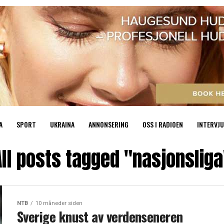
A
SPORT
UKRAINA
ANNONSERING
OSS I RADIOEN
INTERVJU
All posts tagged "nasjonsliga
NTB
10 måneder siden
Sverige knust av verdenseneren