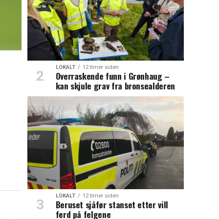
LOKALT
12 timer siden
Overraskende funn i Grønhaug –
kan skjule grav fra bronsealderen
LOKALT
12 timer siden
Beruset sjåfør stanset etter vill
ferd på felgene