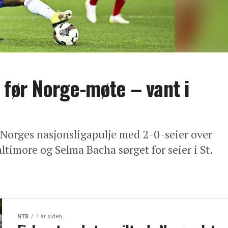
e før Norge-møte – vant i
i Norges nasjonsligapulje med 2-0-seier over
ltimore og Selma Bacha sørget for seier i St.
NTB
1 år siden