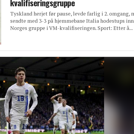
kvalifiseringsgruppe
Tyskland herjet før pause, levde farlig i 2. omgang,
sendte med 3-3 på hjemmebane Italia hodestups inn
Norges gruppe i VM-kvalifiseringen. Sport: Etter å...