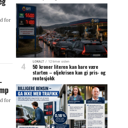
eg
d for
LOKALT
12 timer siden
50 kroner literen kan bare være
starten – oljekrisen kan gi pris- og
rentesjokk
–
amp
d for