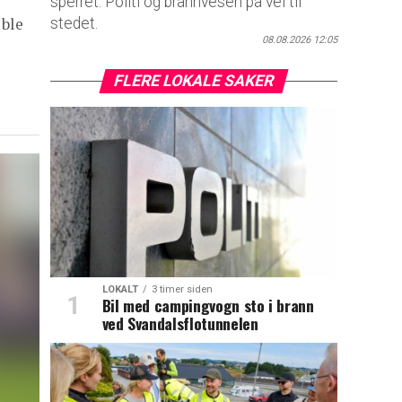
sperret. Politi og brannvesen på vei til
 ble
stedet.
08.08.2026 12:05
FLERE LOKALE SAKER
LOKALT
3 timer siden
Bil med campingvogn sto i brann
ved Svandalsflotunnelen