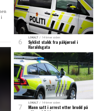
 men
 i
LOKALT
14 timer siden
Syklist stakk fra påkjørsel i
Haraldsgata
LOKALT
14 timer siden
Mann satt i arrest etter brudd på