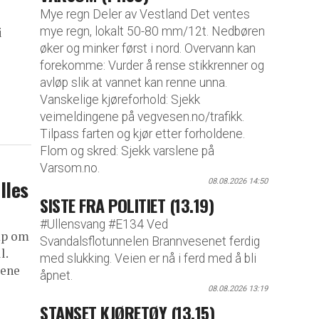
Mye regn Deler av Vestland Det ventes
mye regn, lokalt 50-80 mm/12t. Nedbøren
i
øker og minker først i nord. Overvann kan
forekomme: Vurder å rense stikkrenner og
avløp slik at vannet kan renne unna.
Vanskelige kjøreforhold: Sjekk
veimeldingene på vegvesen.no/trafikk.
Tilpass farten og kjør etter forholdene.
Flom og skred: Sjekk varslene på
Varsom.no.
lles
08.08.2026 14:50
SISTE FRA POLITIET (13.19)
#Ullensvang #E134 Ved
mp om
Svandalsflotunnelen Brannvesenet ferdig
l.
med slukking. Veien er nå i ferd med å bli
kene
åpnet.
08.08.2026 13:19
STANSET KJØRETØY (13.15)