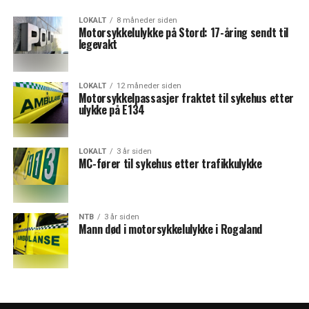
LOKALT
8 måneder siden
Motorsykkelulykke på Stord: 17-åring sendt til
legevakt
LOKALT
12 måneder siden
Motorsykkelpassasjer fraktet til sykehus etter
ulykke på E134
LOKALT
3 år siden
MC-fører til sykehus etter trafikkulykke
NTB
3 år siden
Mann død i motorsykkelulykke i Rogaland