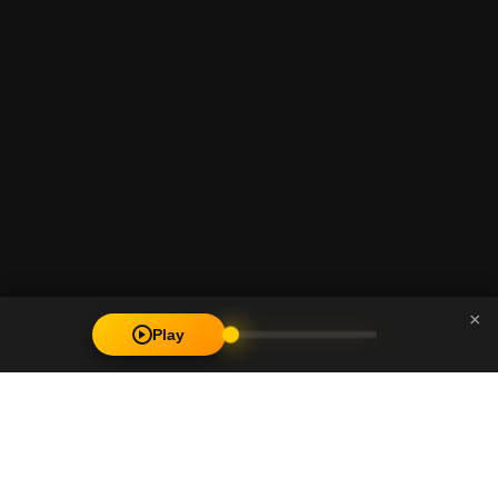
×
Play