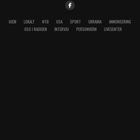
HJEM
LOKALT
NTB
USA
SPORT
UKRAINA
ANNONSERING
OSS I RADIOEN
INTERVJU
PERSONVERN
LIVESENTER