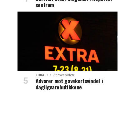
sentrum
LOKALT
7 timer siden
Advarer mot gavekortsvindel i
dagligvarebutikkene