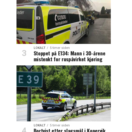
LOKALT
5 timer siden
Stoppet på E134: Mann i 30-årene
mistenkt for ruspåvirket kjøring
LOKALT
5 timer siden
Bortvist etter slagsmål i Kopervik