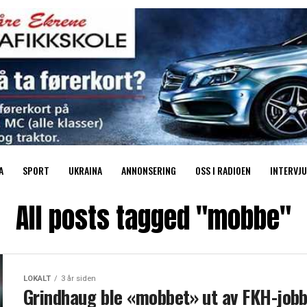
A
SPORT
UKRAINA
ANNONSERING
OSS I RADIOEN
INTERVJU
All posts tagged "mobbe"
LOKALT
3 år siden
Grindhaug ble «mobbet» ut av FKH-job