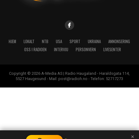
HJEM
LOKALT
NTB
USA
SPORT
UKRAINA
ANNONSERING
OSS I RADIOEN
INTERVJU
PERSONVERN
LIVESENTER
Copyright © 2026 A-Media AS | Radio Haugaland - Haraldsgata 114,
5527 Haugesund - Mail: post@radioh.no - Telefon: 52717273
×