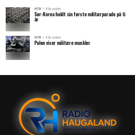
NTB
3 år siden
Sør-Korea holdt sin første militærparade på ti
år
NTB
3 år siden
Polen viser militære muskler