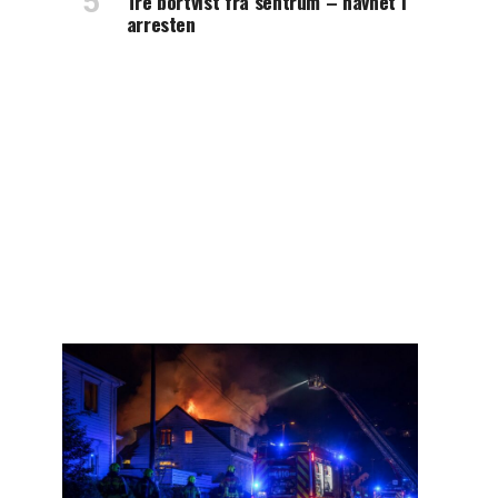
Tre bortvist fra sentrum – havnet i
arresten