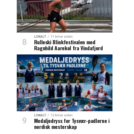
LOKALT
11 timer siden
Rulleski Blinkfestivalen med
Ragnhild Aarekol fra Vindafjord
LOKALT
12 timer siden
Medaljedryss for Tysvær-padlerne i
nordisk mesterskap