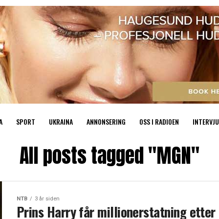
A
SPORT
UKRAINA
ANNONSERING
OSS I RADIOEN
INTERVJU
All posts tagged "MGN"
NTB
3 år siden
Prins Harry får millionerstatning etter