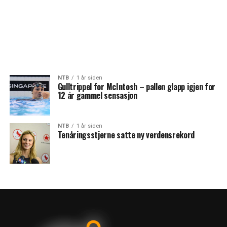
NTB
1 år siden
Gulltrippel for McIntosh – pallen glapp igjen for
12 år gammel sensasjon
NTB
1 år siden
Tenåringsstjerne satte ny verdensrekord