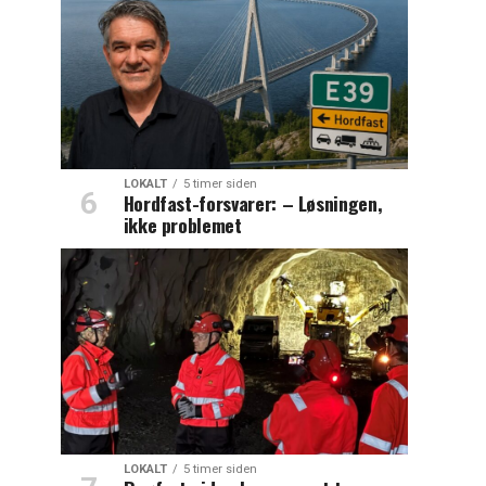
LOKALT
5 timer siden
Hordfast-forsvarer: – Løsningen,
ikke problemet
LOKALT
5 timer siden