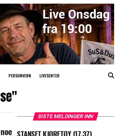
PERSONVERN
LIVESENTER
lse"
SISTE MELDINGER INN
 noe
STANSET KJØRETØY (17.37)