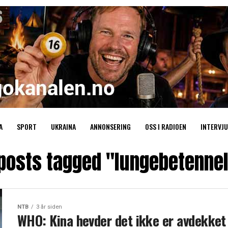
A
SPORT
UKRAINA
ANNONSERING
OSS I RADIOEN
INTERVJU
 posts tagged "lungebetenne
NTB
3 år siden
WHO: Kina hevder det ikke er avdekket