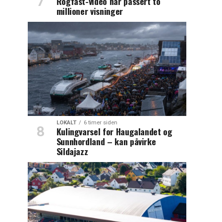
Rogfast-video har passert to
millioner visninger
LOKALT
6 timer siden
Kulingvarsel for Haugalandet og
Sunnhordland – kan påvirke
Sildajazz