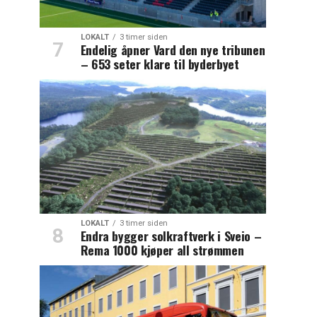
LOKALT
3 timer siden
Endelig åpner Vard den nye tribunen
– 653 seter klare til byderbyet
LOKALT
3 timer siden
Endra bygger solkraftverk i Sveio –
Rema 1000 kjøper all strømmen