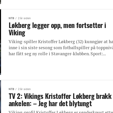
NTB
2 år siden
Løkberg legger opp, men fortsetter i
Viking
Viking-spiller Kristoffer Løkberg (32) kunngjør at h
inne i sin siste sesong som fotballspiller på toppniv
har fått seg ny rolle i Stavanger-klubben. Sport:...
NTB
2 år siden
TV 2: Vikings Kristoffer Løkberg brakk
ankelen: – Jeg har det blytungt
Viking-profil Kristoffer Løkberg er sønderknust ette