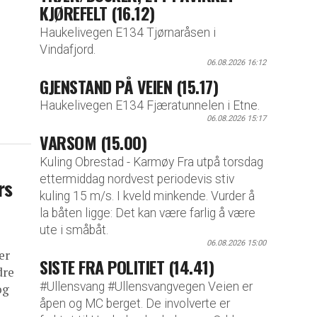
KJØREFELT (16.12)
Haukelivegen E134 Tjørnaråsen i
Vindafjord.
06.08.2026 16:12
GJENSTAND PÅ VEIEN (15.17)
Haukelivegen E134 Fjæratunnelen i Etne.
06.08.2026 15:17
VARSOM (15.00)
Kuling Obrestad - Karmøy Fra utpå torsdag
ettermiddag nordvest periodevis stiv
rs
kuling 15 m/s. I kveld minkende. Vurder å
la båten ligge: Det kan være farlig å være
ute i småbåt.
06.08.2026 15:00
er
SISTE FRA POLITIET (14.41)
dre
#Ullensvang #Ullensvangvegen Veien er
og
åpen og MC berget. De involverte er