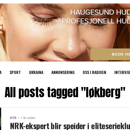
A
SPORT
UKRAINA
ANNONSERING
OSS I RADIOEN
INTERVJU
All posts tagged "løkberg"
NTB
1 år siden
NRK-ekspert blir speider i eliteseriekl