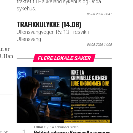
fraktet til Haukeland sykehus og Odda
sykehus.
06.08.2026 14:41
TRAFIKKULYKKE (14.08)
Ullensvangvegen Rv. 13 Fresvik i
Ullensvang.
06.08.2026 14:08
an er
å. Han
FLERE LOKALE SAKER
LOKALT
14 sekunder siden
Politiet advarer: Kriminelle gjenger
r at