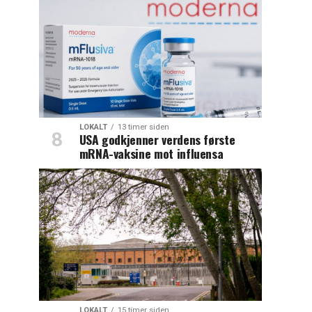
LOKALT
13 timer siden
USA godkjenner verdens første
mRNA-vaksine mot influensa
LOKALT
15 timer siden