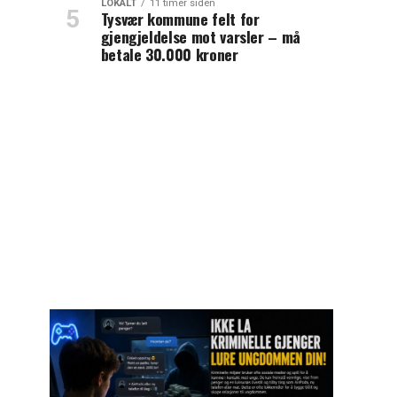
LOKALT
11 timer siden
Tysvær kommune felt for
gjengjeldelse mot varsler – må
betale 30.000 kroner