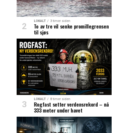
LOKALT
3 timer siden
To av tre vil senke promillegrensen
til sjøs
LOKALT
8 timer siden
Rogfast setter verdensrekord – nå
333 meter under havet