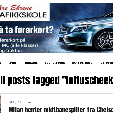
A
SPORT
UKRAINA
ANNONSERING
OSS I RADIOEN
INTERVJU
ll posts tagged "loftuschee
NTB
3 år siden
Milan henter midtbanespiller fra Chels