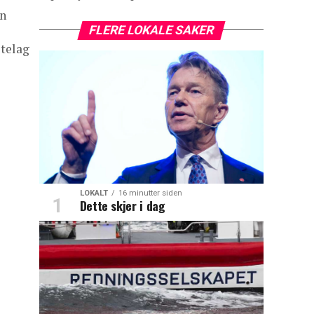
en
FLERE LOKALE SAKER
stelag
LOKALT
16 minutter siden
Dette skjer i dag