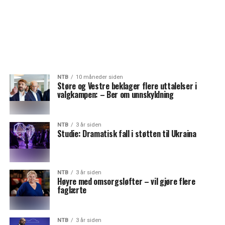
NTB
10 måneder siden
Støre og Vestre beklager flere uttalelser i
valgkampen: –⁠ Ber om unnskyldning
NTB
3 år siden
Studie: Dramatisk fall i støtten til Ukraina
NTB
3 år siden
Høyre med omsorgsløfter – vil gjøre flere
faglærte
NTB
3 år siden