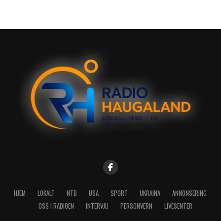
HJEM
LOKALT
NTB
USA
SPORT
UKRAINA
ANNONSERING
OSS I RADIOEN
INTERVJU
PERSONVERN
LIVESENTER