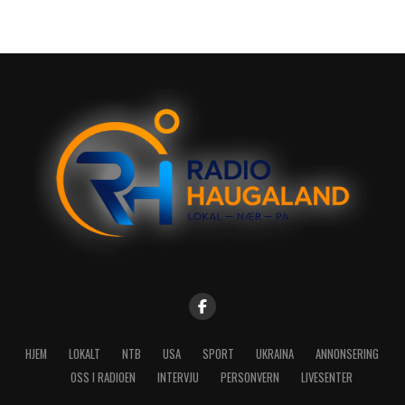
HJEM
LOKALT
NTB
USA
SPORT
UKRAINA
ANNONSERING
OSS I RADIOEN
INTERVJU
PERSONVERN
LIVESENTER