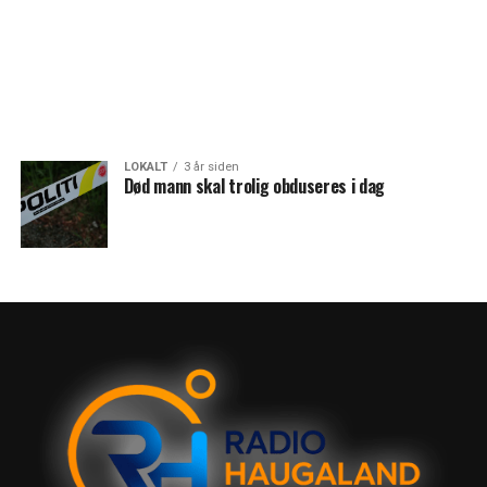
LOKALT
3 år siden
Død mann skal trolig obduseres i dag