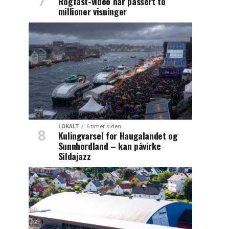
Rogfast-video har passert to
millioner visninger
LOKALT
6 timer siden
Kulingvarsel for Haugalandet og
Sunnhordland – kan påvirke
Sildajazz