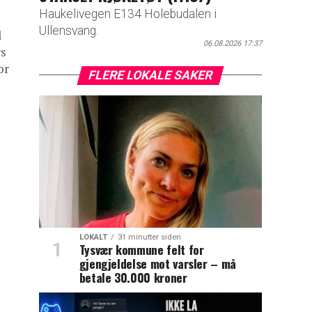
Haukelivegen E134 Holebudalen i
Ullensvang.
l
06.08.2026 17:37
rs
or
FLERE LOKALE SAKER
LOKALT
31 minutter siden
Tysvær kommune felt for
gjengjeldelse mot varsler – må
betale 30.000 kroner