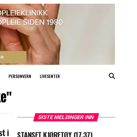
PERSONVERN
LIVESENTER
ke"
SISTE MELDINGER INN
t i
STANSET KJØRETØY (17.37)