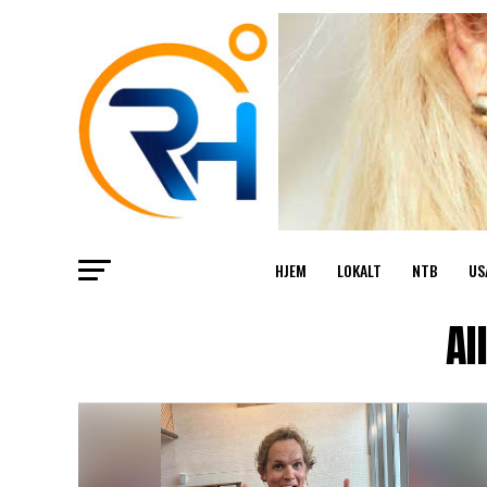
HJEM
LOKALT
NTB
US
Al