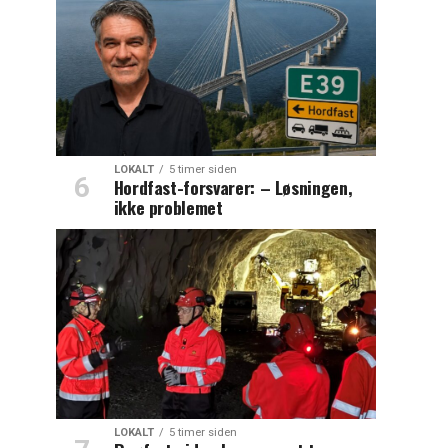
LOKALT
5 timer siden
Hordfast-forsvarer: – Løsningen,
ikke problemet
LOKALT
5 timer siden