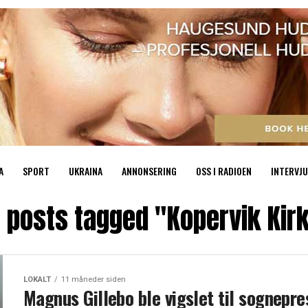
A
SPORT
UKRAINA
ANNONSERING
OSS I RADIOEN
INTERVJU
l posts tagged "Kopervik Kir
LOKALT
11 måneder siden
Magnus Gillebo ble vigslet til sognepres