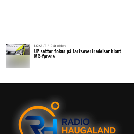
LOKALT
2 år siden
UP setter fokus på fartsovertredelser blant
MC-førere