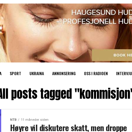
A
SPORT
UKRAINA
ANNONSERING
OSS I RADIOEN
INTERVJU
All posts tagged "kommisjon
NTB
11 måneder siden
Høyre vil diskutere skatt, men droppe