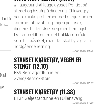
#Haugesund #Haugekrysset Politiet på
stedet og bistår på dirigering. Et kjøretøy
har tekniske problemer med et hjul som er
 tid å
kommet ut av stilling. Ingen politisak,
er...
dirigerer til det løser seg med bergingsbil.
Det er meldt om en del trafikk i området
som blir påvirket, men det skal flyte greit i
nordgående retning.
07.08.2026 13:51
STANSET KJØRETØY, VEGEN ER
STENGT (12.10)
E39 Bømlafjordtunnelen i
skal
Sveio/Bømlo/Stord.
07.08.2026 12:10
 av
STANSET KJØRETØY (11.38)
E134 Seljestadtunnelen i Ullensvang.
07.08.2026 11:38