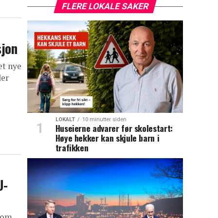
FLERE LOKALE SAKER
sjon
et nye
der
LOKALT
10 minutter siden
Huseierne advarer før skolestart:
Høye hekker kan skjule barn i
trafikken
U-
som