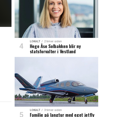
LOKALT
2 timer siden
Hege Åse Solbakken blir ny
statsforvalter i Vestland
LOKALT
3 timer siden
Familie på langtur med eget jetfly