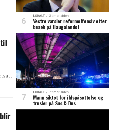
LOKALT
3 timer siden
Vestre varsler reformoffensiv etter
besøk på Haugalandet
til
rtsatt
LOKALT
7 timer siden
Mann siktet for ildspåsettelse og
trusler på Sus & Dus
blir