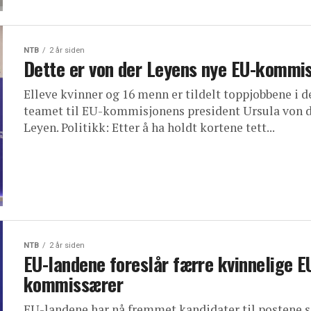
NTB
2 år siden
Dette er von der Leyens nye EU-kommi
Elleve kvinner og 16 menn er tildelt toppjobbene i d
teamet til EU-kommisjonens president Ursula von 
Leyen. Politikk: Etter å ha holdt kortene tett...
NTB
2 år siden
EU-landene foreslår færre kvinnelige E
kommissærer
EU-landene har nå fremmet kandidater til postene 