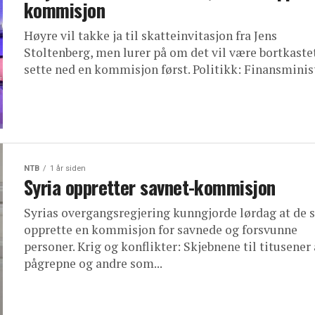
kommisjon
Høyre vil takke ja til skatteinvitasjon fra Jens
Stoltenberg, men lurer på om det vil være bortkastet
sette ned en kommisjon først. Politikk: Finansminist
NTB
1 år siden
Syria oppretter savnet-kommisjon
Syrias overgangsregjering kunngjorde lørdag at de 
opprette en kommisjon for savnede og forsvunne
personer. Krig og konflikter: Skjebnene til titusener
pågrepne og andre som...