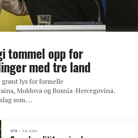
i tommel opp for
nger med tre land
grønt lys for formelle
aina, Moldova og Bosnia-Hercegovina.
rslag som...
NTB
3 år siden