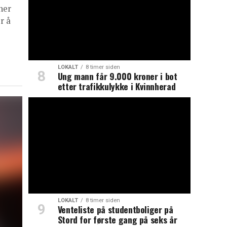
ner
r å
LOKALT
8 timer siden
Ung mann får 9.000 kroner i bot
etter trafikkulykke i Kvinnherad
LOKALT
8 timer siden
Venteliste på studentboliger på
Stord for første gang på seks år