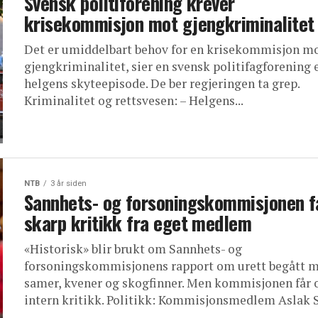
Svensk politiforening krever
krisekommisjon mot gjengkriminalitet
Det er umiddelbart behov for en krisekommisjon m
gjengkriminalitet, sier en svensk politifagforening 
helgens skyteepisode. De ber regjeringen ta grep.
Kriminalitet og rettsvesen: – Helgens...
NTB
3 år siden
Sannhets- og forsoningskommisjonen f
skarp kritikk fra eget medlem
«Historisk» blir brukt om Sannhets- og
forsoningskommisjonens rapport om urett begått 
samer, kvener og skogfinner. Men kommisjonen får 
intern kritikk. Politikk: Kommisjonsmedlem Aslak S