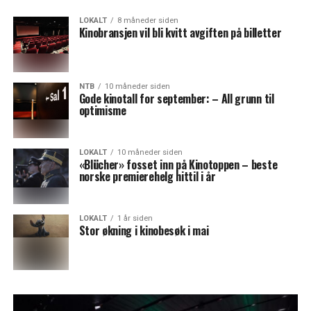
LOKALT
8 måneder siden
Kinobransjen vil bli kvitt avgiften på billetter
NTB
10 måneder siden
Gode kinotall for september: – All grunn til
optimisme
LOKALT
10 måneder siden
«Blücher» fosset inn på Kinotoppen – beste
norske premierehelg hittil i år
LOKALT
1 år siden
Stor økning i kinobesøk i mai