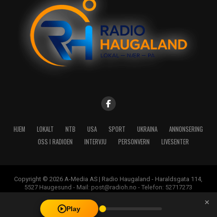
HJEM
LOKALT
NTB
USA
SPORT
UKRAINA
ANNONSERING
OSS I RADIOEN
INTERVJU
PERSONVERN
LIVESENTER
Copyright © 2026 A-Media AS | Radio Haugaland - Haraldsgata 114,
5527 Haugesund - Mail: post@radioh.no - Telefon: 52717273
×
Play