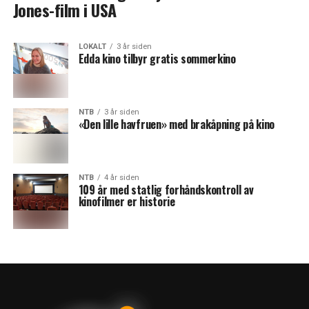
Jones-film i USA
LOKALT
3 år siden
Edda kino tilbyr gratis sommerkino
NTB
3 år siden
«Den lille havfruen» med brakåpning på kino
NTB
4 år siden
109 år med statlig forhåndskontroll av
kinofilmer er historie