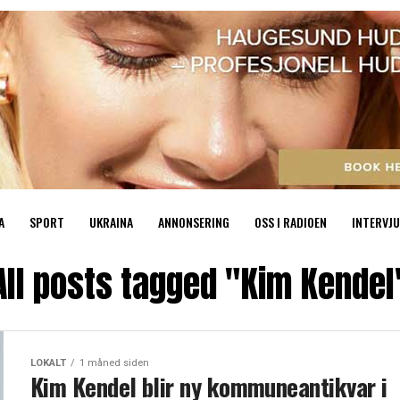
A
SPORT
UKRAINA
ANNONSERING
OSS I RADIOEN
INTERVJU
All posts tagged "Kim Kendel
LOKALT
1 måned siden
Kim Kendel blir ny kommuneantikvar i