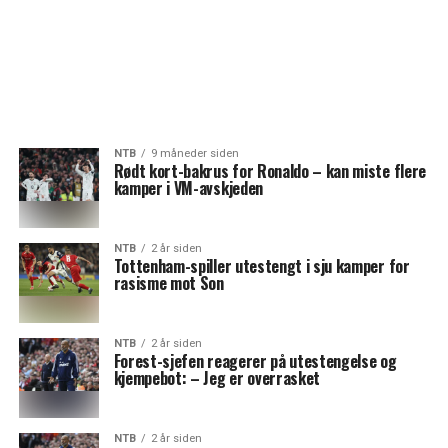
NTB
9 måneder siden
Rødt kort-bakrus for Ronaldo – kan miste flere
kamper i VM-avskjeden
NTB
2 år siden
Tottenham-spiller utestengt i sju kamper for
rasisme mot Son
NTB
2 år siden
Forest-sjefen reagerer på utestengelse og
kjempebot: – Jeg er overrasket
NTB
2 år siden