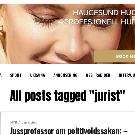
A
SPORT
UKRAINA
ANNONSERING
OSS I RADIOEN
INTERVJU
All posts tagged "jurist"
NTB
3 år siden
Jussprofessor om politivoldssaken: –