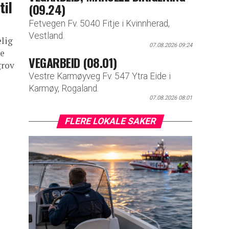
til
(09.24)
Fetvegen Fv. 5040 Fitje i Kvinnherad,
Vestland.
elig
07.08.2026 09:24
de
VEGARBEID (08.01)
grov
Vestre Karmøyveg Fv. 547 Ytra Eide i
Karmøy, Rogaland.
07.08.2026 08:01
FLERE LOKALE SAKER