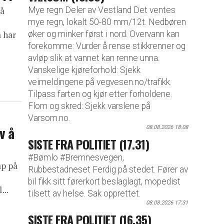
Mye regn Deler av Vestland Det ventes
 å
mye regn, lokalt 50-80 mm/12t. Nedbøren
øker og minker først i nord. Overvann kan
å har
forekomme: Vurder å rense stikkrenner og
avløp slik at vannet kan renne unna.
Vanskelige kjøreforhold: Sjekk
veimeldingene på vegvesen.no/trafikk.
Tilpass farten og kjør etter forholdene.
Flom og skred: Sjekk varslene på
Varsom.no.
v å
08.08.2026 18:08
SISTE FRA POLITIET (17.31)
#Bømlo #Bremnesvegen,
ap på
Rubbestadneset Ferdig på stedet. Fører av
bil fikk sitt førerkort beslaglagt, mopedist
...
tilsett av helse. Sak opprettet.
08.08.2026 17:31
SISTE FRA POLITIET (16.35)