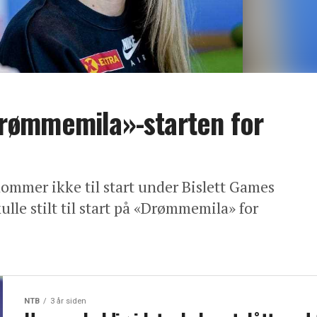
rømmemila»-starten for
kommer ikke til start under Bislett Games
lle stilt til start på «Drømmemila» for
NTB
3 år siden