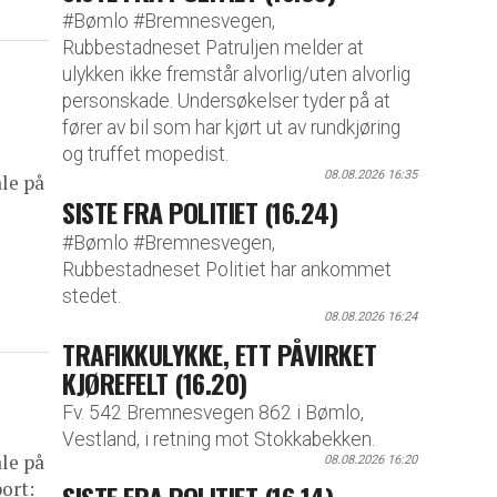
#Bømlo #Bremnesvegen,
Rubbestadneset Patruljen melder at
ulykken ikke fremstår alvorlig/uten alvorlig
personskade. Undersøkelser tyder på at
fører av bil som har kjørt ut av rundkjøring
og truffet mopedist.
08.08.2026 16:35
ale på
SISTE FRA POLITIET (16.24)
#Bømlo #Bremnesvegen,
Rubbestadneset Politiet har ankommet
stedet.
08.08.2026 16:24
TRAFIKKULYKKE, ETT PÅVIRKET
KJØREFELT (16.20)
Fv. 542 Bremnesvegen 862 i Bømlo,
Vestland, i retning mot Stokkabekken.
ale på
08.08.2026 16:20
ort: