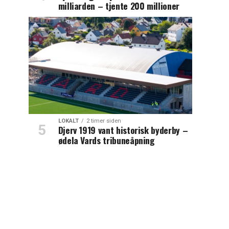
milliarden – tjente 200 millioner
LOKALT
2 timer siden
Djerv 1919 vant historisk byderby –
ødela Vards tribuneåpning