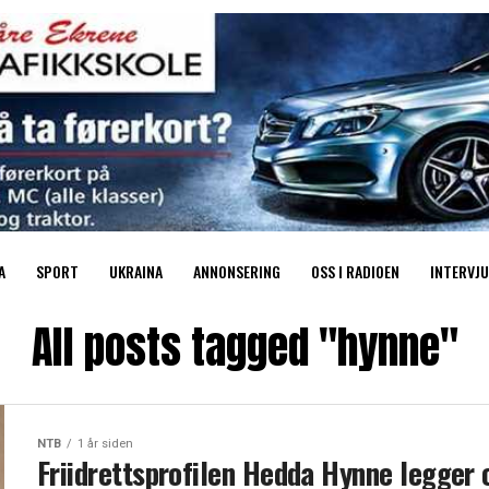
A
SPORT
UKRAINA
ANNONSERING
OSS I RADIOEN
INTERVJU
All posts tagged "hynne"
NTB
1 år siden
Friidrettsprofilen Hedda Hynne legger 