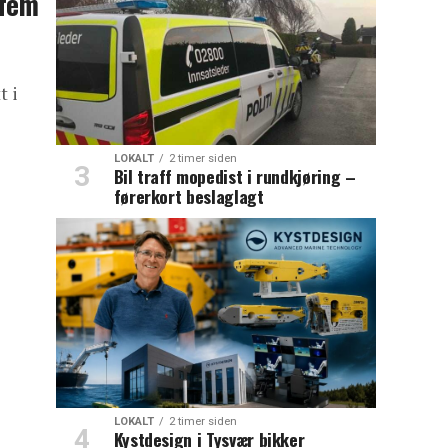
 fem
t i
LOKALT
2 timer siden
Bil traff mopedist i rundkjøring –
førerkort beslaglagt
LOKALT
2 timer siden
Kystdesign i Tysvær bikker