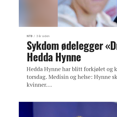
NTB
3 år siden
Sykdom ødelegger «D
Hedda Hynne
Hedda Hynne har blitt forkjølet og 
torsdag. Medisin og helse: Hynne sku
kvinner...