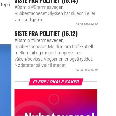
SISTE FRA POLITIET (16.14)
løp i
#Bømlo #Bremnesvegen,
Rubbestadneset Ulykken har skjedd i eller
ved rundkjøring.
08.08.2026 16:14
SISTE FRA POLITIET (16.12)
#Bømlo #Bremnesvegen,
Rubbestadneset Melding om trafikkuhell
mellom bil og moped, mopedist er
våken/bevisst. Vegbanen er også ryddet.
Nødetater på vei til stedet.
08.08.2026 16:12
FLERE LOKALE SAKER