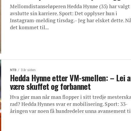
Mellomdistanseløperen Hedda Hynne (35) har valgt
avslutte sin karriere. Sport: Det opplyser hun i
Instagram-melding tirsdag.– Jeg har elsket dette. N
det kommet til...
NTB
3 år siden
Hedda Hynne etter VM-smellen: – Lei a
være skuffet og forbannet
Hva gjør man når man flopper i sitt tredje mestersk
rad? Hedda Hynnes svar er mobilisering. Sport: 33-
åringen var noen få hundredeler unna avansement til