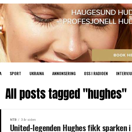
A
SPORT
UKRAINA
ANNONSERING
OSS I RADIOEN
INTERVJU
All posts tagged "hughes"
NTB
3 år siden
United-legenden Hughes fikk sparken i