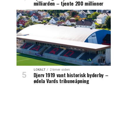
milliarden – tjente 200 millioner
LOKALT
2 timer siden
Djerv 1919 vant historisk byderby –
ødela Vards tribuneåpning