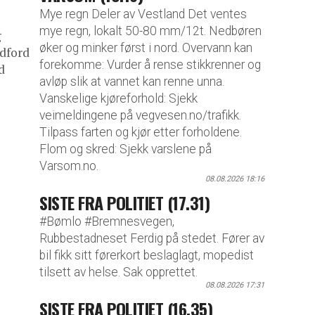
Mye regn Deler av Vestland Det ventes
mye regn, lokalt 50-80 mm/12t. Nedbøren
g
øker og minker først i nord. Overvann kan
adford
forekomme: Vurder å rense stikkrenner og
d
avløp slik at vannet kan renne unna.
Vanskelige kjøreforhold: Sjekk
veimeldingene på vegvesen.no/trafikk.
Tilpass farten og kjør etter forholdene.
Flom og skred: Sjekk varslene på
Varsom.no.
08.08.2026 18:16
SISTE FRA POLITIET (17.31)
#Bømlo #Bremnesvegen,
Rubbestadneset Ferdig på stedet. Fører av
bil fikk sitt førerkort beslaglagt, mopedist
tilsett av helse. Sak opprettet.
08.08.2026 17:31
SISTE FRA POLITIET (16.35)