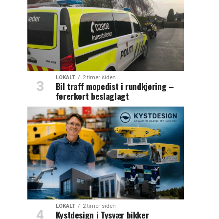
LOKALT
2 timer siden
Bil traff mopedist i rundkjøring –
førerkort beslaglagt
LOKALT
2 timer siden
Kystdesign i Tysvær bikker