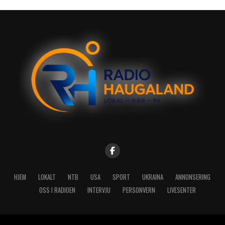
HJEM
LOKALT
NTB
USA
SPORT
UKRAINA
ANNONSERING
OSS I RADIOEN
INTERVJU
PERSONVERN
LIVESENTER