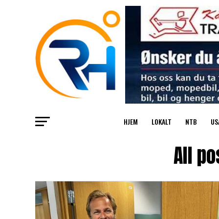
HJEM
LOKALT
NTB
US
All p