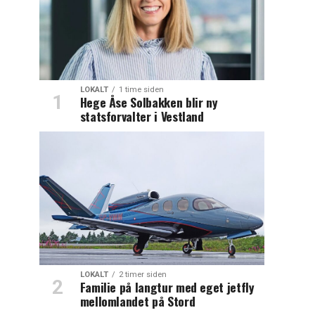
LOKALT
1 time siden
Hege Åse Solbakken blir ny
statsforvalter i Vestland
LOKALT
2 timer siden
Familie på langtur med eget jetfly
mellomlandet på Stord