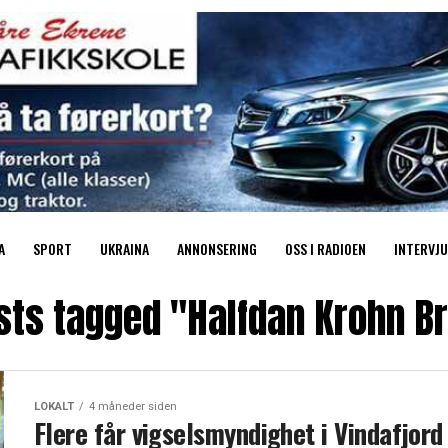
A
SPORT
UKRAINA
ANNONSERING
OSS I RADIOEN
INTERVJU
osts tagged "Halfdan Krohn B
LOKALT
4 måneder siden
Flere får vigselsmyndighet i Vindafjord