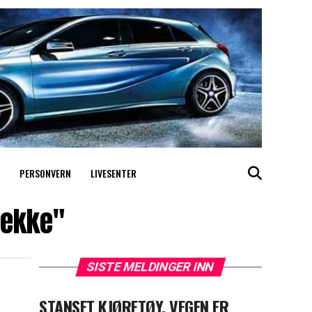
PERSONVERN
LIVESENTER
rekke"
SISTE MELDINGER INN
STANSET KJØRETØY, VEGEN ER