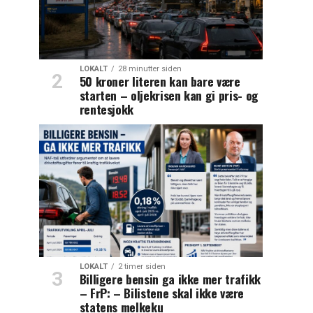
LOKALT
28 minutter siden
50 kroner literen kan bare være
starten – oljekrisen kan gi pris- og
rentesjokk
LOKALT
2 timer siden
Billigere bensin ga ikke mer trafikk
– FrP: – Bilistene skal ikke være
statens melkeku