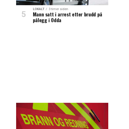
LOKALT
3 timer siden
Mann satt i arrest etter brudd på
pålegg i Odda