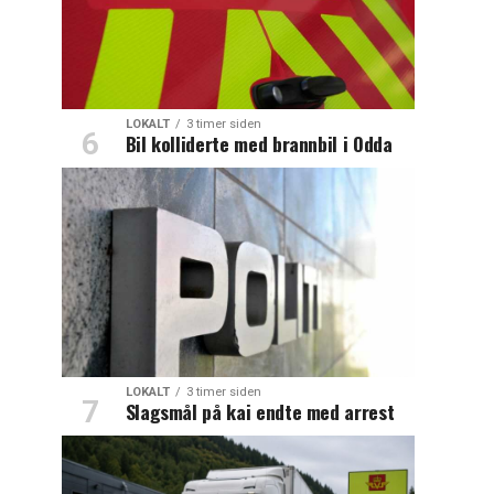
LOKALT
3 timer siden
Bil kolliderte med brannbil i Odda
LOKALT
3 timer siden
Slagsmål på kai endte med arrest