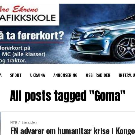
A
SPORT
UKRAINA
ANNONSERING
OSS I RADIOEN
INTERVJU
All posts tagged "Goma"
NTB
2 år siden
FN advarer om humanitær krise i Kongo