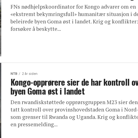
FNs nødhjelpskoordinator for Kongo advarer om en
«ekstremt bekymringsfull» humanitær situasjon i d
beleirede byen Goma øst i landet. Krig og konflikter
forsøker å beskytte...
NTB
2 år siden
Kongo-opprørere sier de har kontroll o
byen Goma øst i landet
Den rwandiskstøttede opprørsgruppen M23 sier den
tatt kontroll over provinshovedstaden Goma i Nord
som grenser til Rwanda og Uganda. Krig og konflikte
en pressemelding...