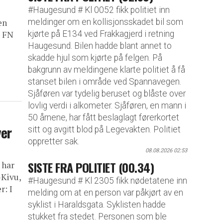
#Haugesund # Kl 0052 fikk politiet inn
meldinger om en kollisjonsskadet bil som
en
kjørte på E134 ved Frakkagjerd i retning
: FN
Haugesund. Bilen hadde blant annet to
skadde hjul som kjørte på felgen. På
bakgrunn av meldingene klarte politiet å få
stanset bilen i område ved Spannavegen.
Sjåføren var tydelig beruset og blåste over
lovlig verdi i alkometer. Sjåføren, en mann i
50 årnene, har fått beslaglagt førerkortet
ver
sitt og avgitt blod på Legevakten. Politiet
oppretter sak.
08.08.2026 02:53
SISTE FRA POLITIET (00.34)
 har
-Kivu,
#Haugesund # Kl 2305 fikk nødetatene inn
r: I
melding om at en person var påkjørt av en
syklist i Haraldsgata. Syklisten hadde
stukket fra stedet. Personen som ble