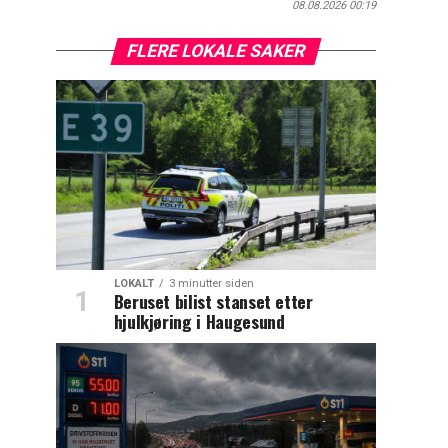
08.08.2026 00:19
FLERE LOKALE SAKER
LOKALT
3 minutter siden
Beruset bilist stanset etter
hjulkjøring i Haugesund