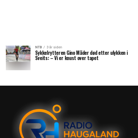
NTB
3 år siden
Sykkelrytteren Gino Mäder død etter ulykken i
Sveits: – Vi er knust over tapet