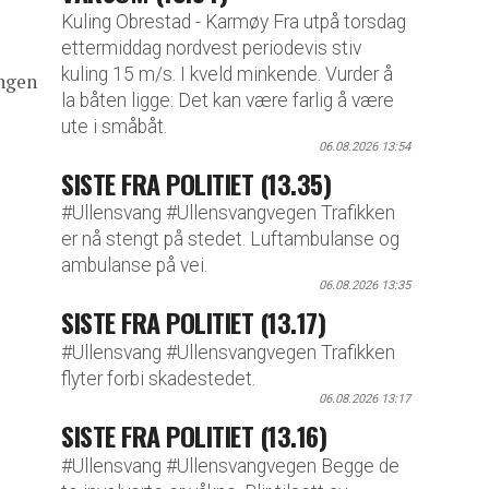
Kuling Obrestad - Karmøy Fra utpå torsdag
ettermiddag nordvest periodevis stiv
kuling 15 m/s. I kveld minkende. Vurder å
ngen
la båten ligge: Det kan være farlig å være
ute i småbåt.
06.08.2026 13:54
SISTE FRA POLITIET (13.35)
#Ullensvang #Ullensvangvegen Trafikken
er nå stengt på stedet. Luftambulanse og
ambulanse på vei.
06.08.2026 13:35
SISTE FRA POLITIET (13.17)
#Ullensvang #Ullensvangvegen Trafikken
flyter forbi skadestedet.
06.08.2026 13:17
SISTE FRA POLITIET (13.16)
#Ullensvang #Ullensvangvegen Begge de