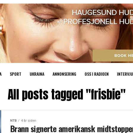
A
SPORT
UKRAINA
ANNONSERING
OSS I RADIOEN
INTERVJU
All posts tagged "frisbie"
NTB
4 år siden
Brann signerte amerikansk midtstoppe