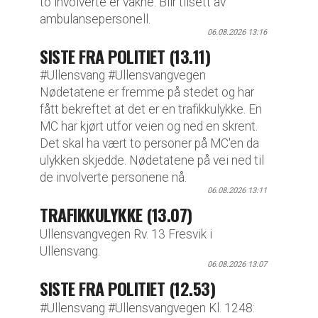
to involverte er våkne. Blir tilsett av
ambulansepersonell.
06.08.2026 13:16
SISTE FRA POLITIET (13.11)
#Ullensvang #Ullensvangvegen
Nødetatene er fremme på stedet og har
fått bekreftet at det er en trafikkulykke. En
MC har kjørt utfor veien og ned en skrent.
Det skal ha vært to personer på MC'en da
ulykken skjedde. Nødetatene på vei ned til
de involverte personene nå.
06.08.2026 13:11
TRAFIKKULYKKE (13.07)
Ullensvangvegen Rv. 13 Fresvik i
Ullensvang.
06.08.2026 13:07
SISTE FRA POLITIET (12.53)
#Ullensvang #Ullensvangvegen Kl. 1248: