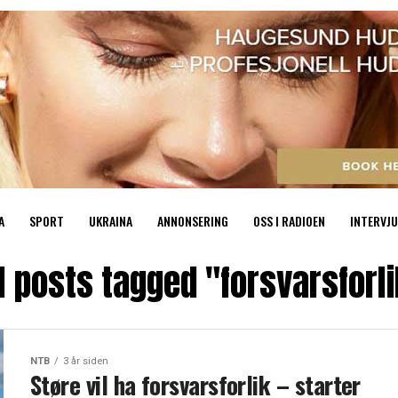
A
SPORT
UKRAINA
ANNONSERING
OSS I RADIOEN
INTERVJU
l posts tagged "forsvarsforl
NTB
3 år siden
Støre vil ha forsvarsforlik – starter