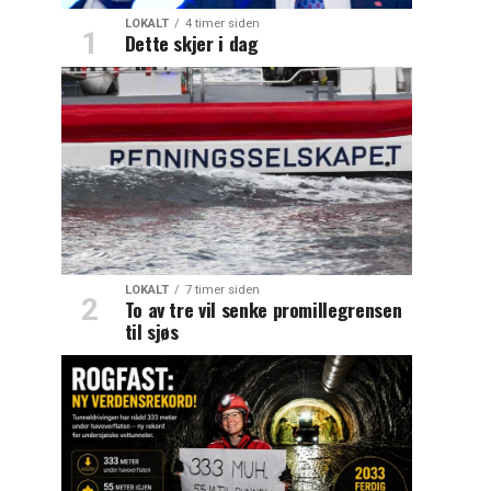
LOKALT
4 timer siden
Dette skjer i dag
LOKALT
7 timer siden
To av tre vil senke promillegrensen
til sjøs