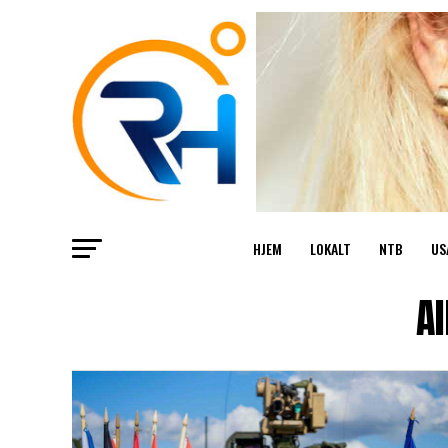
HJEM
LOKALT
NTB
US
Al