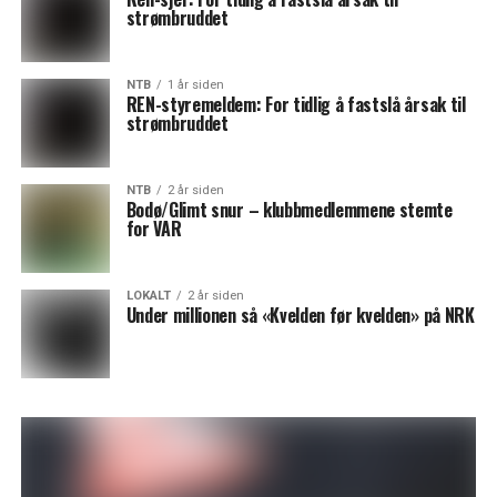
strømbruddet
NTB
1 år siden
REN-styremeldem: For tidlig å fastslå årsak til
strømbruddet
NTB
2 år siden
Bodø/Glimt snur – klubbmedlemmene stemte
for VAR
LOKALT
2 år siden
Under millionen så «Kvelden før kvelden» på NRK