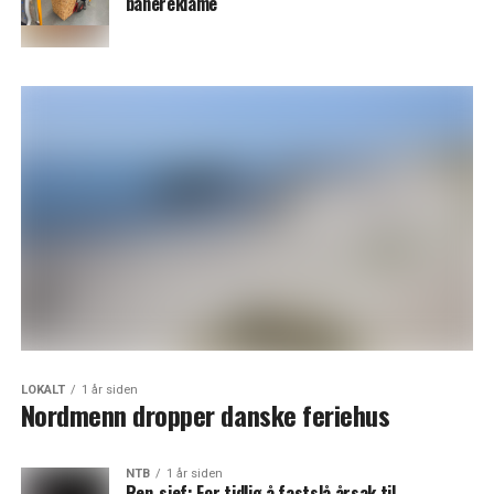
banereklame
LOKALT
1 år siden
Nordmenn dropper danske feriehus
NTB
1 år siden
Ren-sjef: For tidlig å fastslå årsak til