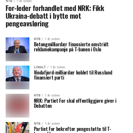
NTB
1 år siden
For-leder forhandlet med NRK: Fikk
Ukraina-debatt i bytte mot
pengeavsløring
NTB
1 år siden
Betongmilliardær finansierte omstridt
reklamekampanje på T-banen i Oslo
LOKALT
1 år siden
Vindafjord-milliardær koblet til Russland
finansiert parti
NTB
1 år siden
NRK: Partiet For skal offentliggjøre giver i
Debatten
NTB
1 år siden
Partiet For bekrefter pengestøtte til T-