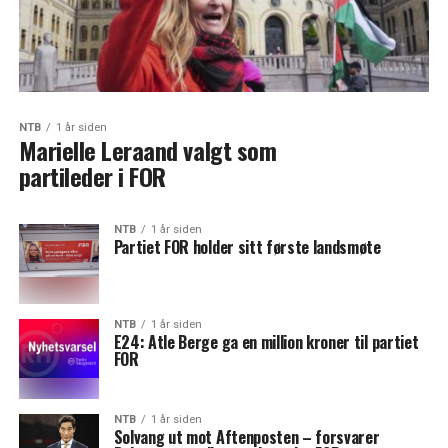
NTB
1 år siden
Marielle Leraand valgt som
partileder i FOR
NTB
1 år siden
Partiet FOR holder sitt første landsmøte
NTB
1 år siden
E24: Atle Berge ga en million kroner til partiet
FOR
NTB
1 år siden
Solvang ut mot Aftenposten – forsvarer