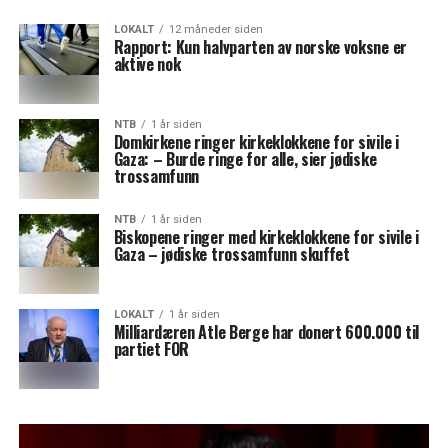
LOKALT
12 måneder siden
Rapport: Kun halvparten av norske voksne er
aktive nok
NTB
1 år siden
Domkirkene ringer kirkeklokkene for sivile i
Gaza: – Burde ringe for alle, sier jødiske
trossamfunn
NTB
1 år siden
Biskopene ringer med kirkeklokkene for sivile i
Gaza – jødiske trossamfunn skuffet
LOKALT
1 år siden
Milliardæren Atle Berge har donert 600.000 til
partiet FOR