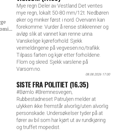
Mye regn Deler av Vestland Det ventes
mye regn, lokalt 50-80 mm/12t. Nedbøren
øker og minker først i nord. Overvann kan
rge
forekomme: Vurder å rense stikkrenner og
omi...
avløp slik at vannet kan renne unna.
Vanskelige kjøreforhold: Sjekk
veimeldingene på vegvesen.no/trafikk.
Tilpass farten og kjør etter forholdene.
Flom og skred: Sjekk varslene på
Varsom.no.
08.08.2026 17:00
SISTE FRA POLITIET (16.35)
#Bømlo #Bremnesvegen,
Rubbestadneset Patruljen melder at
ulykken ikke fremstår alvorlig/uten alvorlig
personskade. Undersøkelser tyder på at
fører av bil som har kjørt ut av rundkjøring
og truffet mopedist.