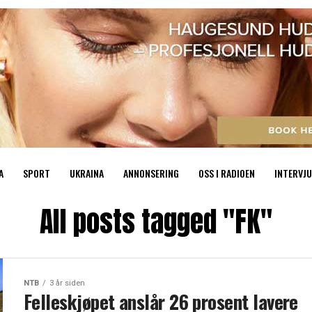
A
SPORT
UKRAINA
ANNONSERING
OSS I RADIOEN
INTERVJU
All posts tagged "FK"
NTB
3 år siden
Felleskjøpet anslår 26 prosent lavere