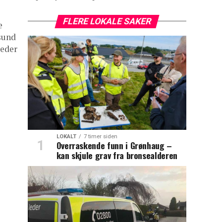
FLERE LOKALE SAKER
e
sund
leder
LOKALT
7 timer siden
Overraskende funn i Grønhaug –
kan skjule grav fra bronsealderen