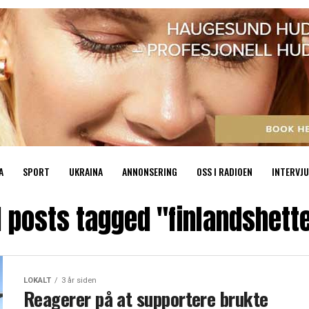
A
SPORT
UKRAINA
ANNONSERING
OSS I RADIOEN
INTERVJU
l posts tagged "finlandshett
LOKALT
3 år siden
Reagerer på at supportere brukte