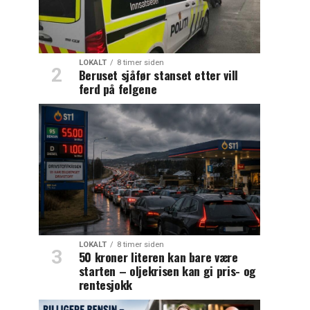
LOKALT
8 timer siden
Beruset sjåfør stanset etter vill
ferd på felgene
LOKALT
8 timer siden
50 kroner literen kan bare være
starten – oljekrisen kan gi pris- og
rentesjokk