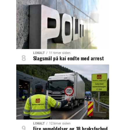
LOKALT
11 timer siden
Slagsmål på kai endte med arrest
LOKALT
12 timer siden
Fire anmeldelser og 18 bruksforbud