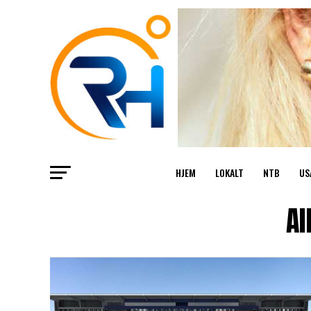
HJEM
LOKALT
NTB
US
Al