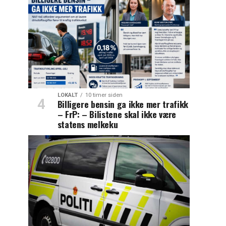
LOKALT
10 timer siden
Billigere bensin ga ikke mer trafikk
– FrP: – Bilistene skal ikke være
statens melkeku