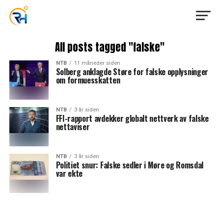
All posts tagged "falske"
NTB
11 måneder siden
Solberg anklagde Støre for falske opplysninger
om formuesskatten
NTB
3 år siden
FFI-rapport avdekker globalt nettverk av falske
nettaviser
NTB
3 år siden
Politiet snur: Falske sedler i Møre og Romsdal
var ekte