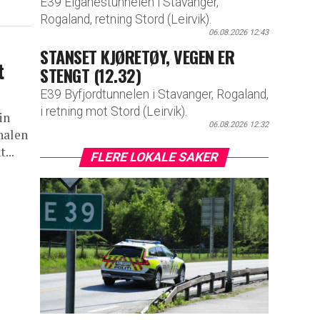
E39 Eiganestunnelen i Stavanger,
Rogaland, retning Stord (Leirvik).
06.08.2026 12:43
STANSET KJØRETØY, VEGEN ER
t
STENGT (12.32)
E39 Byfjordtunnelen i Stavanger, Rogaland,
i retning mot Stord (Leirvik).
in
06.08.2026 12:32
nalen
...
FLERE LOKALE SAKER