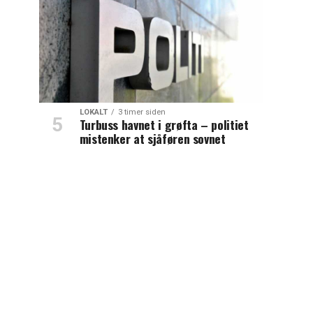
LOKALT
3 timer siden
Turbuss havnet i grøfta – politiet
mistenker at sjåføren sovnet