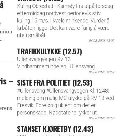
 å
Kuling Obrestad - Karmøy Fra utpå torsdag
ettermiddag nordvest periodevis stiv
kuling 15 m/s. I kveld minkende. Vurder å
i
la båten ligge: Det kan være farlig å være
Damon
ute i småbåt.
..
06.08.2026 13:02
TRAFIKKULYKKE (12.57)
Ullensvangvegen Rv. 13
Vindhammertunnelen i Ullensvang.
06.08.2026 12:57
ris –
SISTE FRA POLITIET (12.53)
#Ullensvang #Ullensvangvegen Kl. 1248:
melding om mulig MC-ulykke på RV 13 ved
Fresvik. Foreløpig ukjent om det er
merens
personskade. Nødetatene rykker ut.
06.08.2026 12:53
STANSET KJØRETØY (12.43)