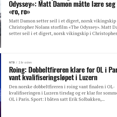
Odyssey»: Matt Damon måtte lære seg
«ro, ro»
Matt Damon setter seil i et digert, norsk vikingskip 
Christopher Nolans storfilm «The Odyssey». Matt 
setter seil i et digert, norsk vikingskip i Christopher.
NTB
2 år siden
Roing: Dobbeltfireren klare for OL i Pa
vant kvalifiseringsløpet i Luzern
Den norske dobbeltfireren i roing vant finalen i OL-
kvalifiseringen i Luzern tirsdag og er klar for som
OL i Paris. Sport: I båten satt Erik Solbakken,...