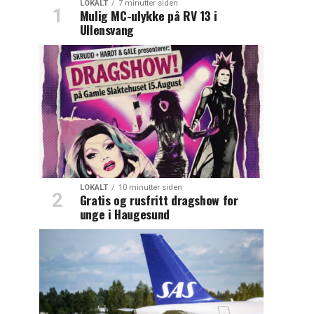
LOKALT
7 minutter siden
Mulig MC-ulykke på RV 13 i
Ullensvang
LOKALT
10 minutter siden
Gratis og rusfritt dragshow for
unge i Haugesund