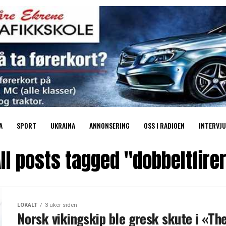
A
SPORT
UKRAINA
ANNONSERING
OSS I RADIOEN
INTERVJU
ll posts tagged "dobbeltfire
LOKALT
3 uker siden
Norsk vikingskip ble gresk skute i «Th