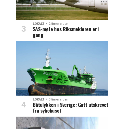
LOKALT
2 timer siden
SAS-møte hos Riksmekleren er i
gang
LOKALT
3 timer siden
Båtulykken i Sverige: Gutt utskrevet
fra sykehuset