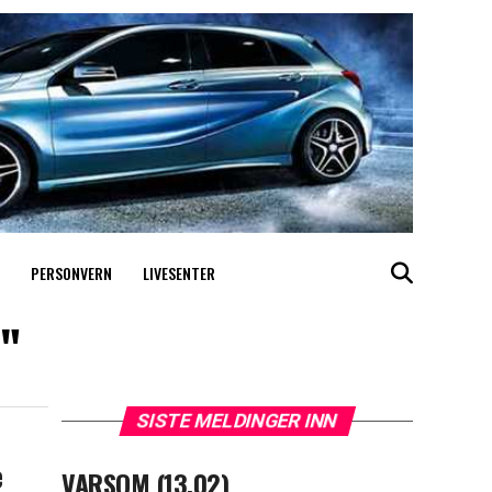
PERSONVERN
LIVESENTER
r"
SISTE MELDINGER INN
e
VARSOM (13.02)