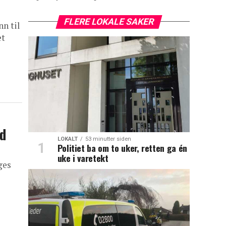
FLERE LOKALE SAKER
nn til
et
ad
LOKALT
53 minutter siden
Politiet ba om to uker, retten ga én
uke i varetekt
ges