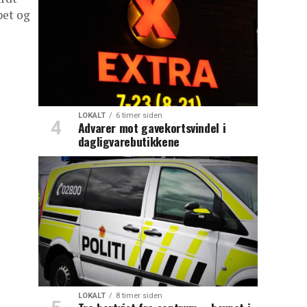
pet og
LOKALT
6 timer siden
Advarer mot gavekortsvindel i
dagligvarebutikkene
LOKALT
8 timer siden