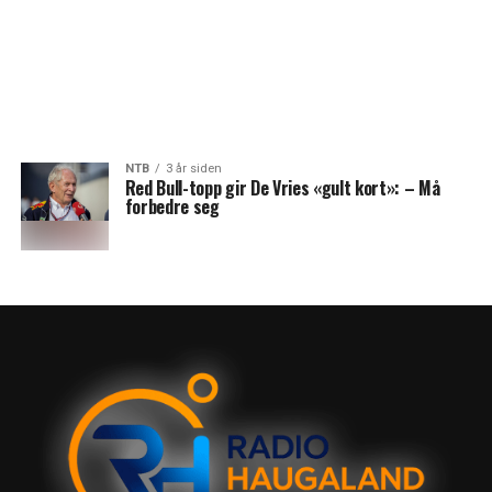
NTB
3 år siden
Red Bull-topp gir De Vries «gult kort»: – Må
forbedre seg