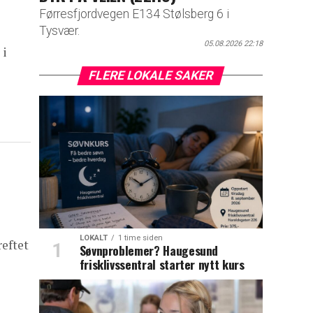
Førresfjordvegen E134 Stølsberg 6 i
Tysvær.
05.08.2026 22:18
 i
FLERE LOKALE SAKER
LOKALT
1 time siden
reftet
Søvnproblemer? Haugesund
frisklivssentral starter nytt kurs