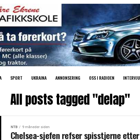
A
SPORT
UKRAINA
ANNONSERING
OSS I RADIOEN
INTERVJU
All posts tagged "delap"
NTB
9 måneder siden
Chelsea-sjefen refser spisstjerne etter