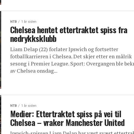
NTB
1 år siden
Chelsea hentet ettertraktet spiss fra
nedrykksklubb
Liam Delap (22) forlater Ipswich og fortsetter
fotballkarrieren i Chelsea. Det skjer etter en målrik
sesong i Premier League. Sport: Overgangen ble bek
av Chelsea onsdag...
NTB
1 år siden
Medier: Ettertraktet spiss på vei til
Chelsea – vraker Manchester United
Ipswich-spissen Liam Delap har vært svært ettertra