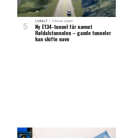
LOKALT
5 timer siden
Ny E134-tunnel får navnet
Røldalstunnelen – gamle tunneler
kan skifte navn