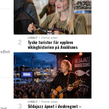
LOKALT
3 timer siden
Tyske turister får oppleve
vikinghistorien på Avaldsnes
reftet
LOKALT
3 timer siden
Sildajazz åpnet i duskregnet –
ktet