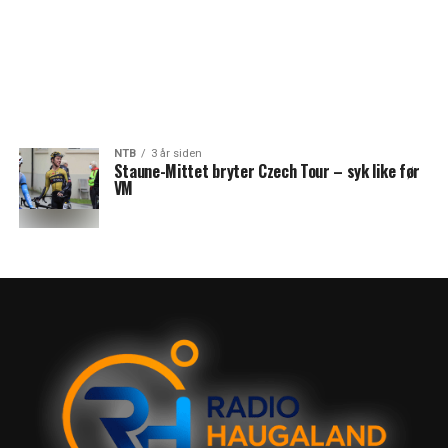
NTB
3 år siden
Staune-Mittet bryter Czech Tour – syk like før
VM