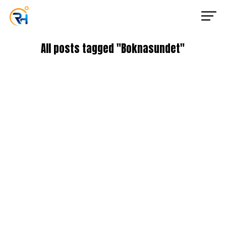
All posts tagged "Boknasundet"