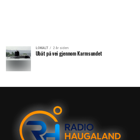
LOKALT
2 år siden
Ubåt på vei gjennom Karmsundet