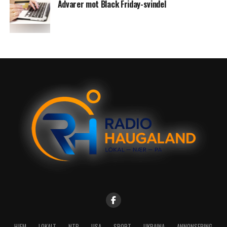
Advarer mot Black Friday-svindel
HJEM
LOKALT
NTB
USA
SPORT
UKRAINA
ANNONSERING