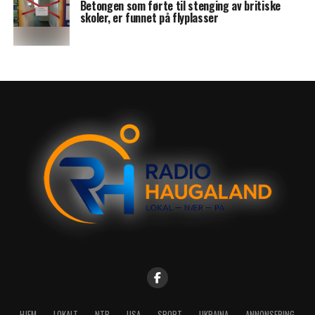
Betongen som førte til stenging av britiske
skoler, er funnet på flyplasser
HJEM
LOKALT
NTB
USA
SPORT
UKRAINA
ANNONSERING