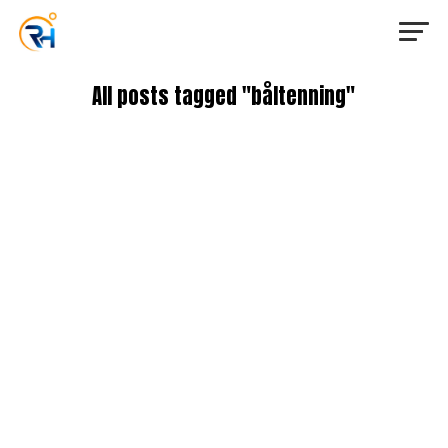
All posts tagged "båltenning"