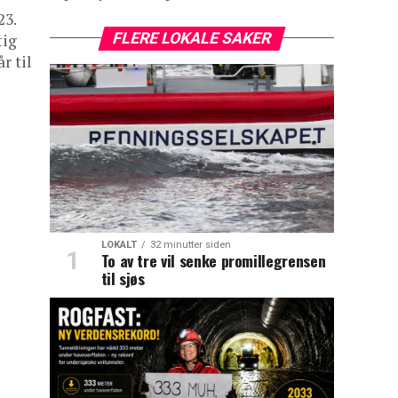
23.
FLERE LOKALE SAKER
tig
r til
LOKALT
32 minutter siden
To av tre vil senke promillegrensen
til sjøs