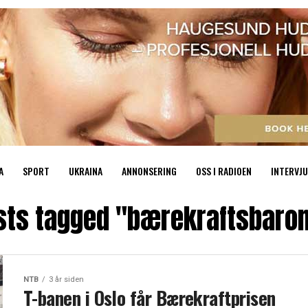
A
SPORT
UKRAINA
ANNONSERING
OSS I RADIOEN
INTERVJU
osts tagged "bærekraftsbaro
NTB
3 år siden
T-banen i Oslo får Bærekraftprisen