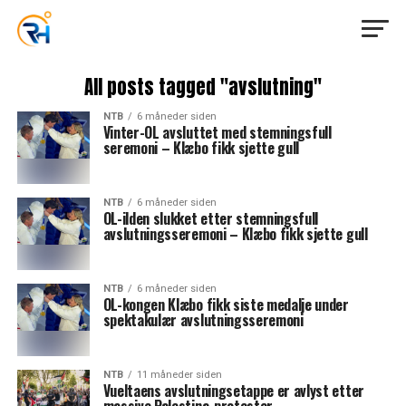
All posts tagged "avslutning"
NTB
6 måneder siden
Vinter-OL avsluttet med stemningsfull
seremoni – Klæbo fikk sjette gull
NTB
6 måneder siden
OL-ilden slukket etter stemningsfull
avslutningsseremoni – Klæbo fikk sjette gull
NTB
6 måneder siden
OL-kongen Klæbo fikk siste medalje under
spektakulær avslutningsseremoni
NTB
11 måneder siden
Vueltaens avslutningsetappe er avlyst etter