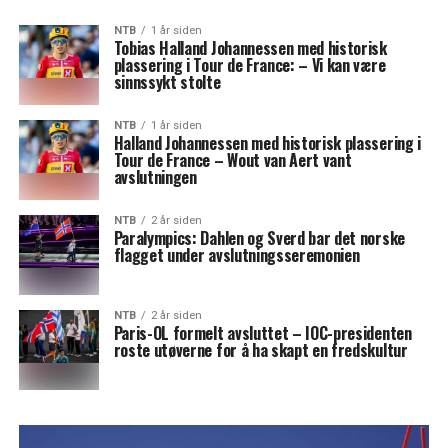
NTB
1 år siden
Tobias Halland Johannessen med historisk
plassering i Tour de France: – Vi kan være
sinnssykt stolte
NTB
1 år siden
Halland Johannessen med historisk plassering i
Tour de France – Wout van Aert vant
avslutningen
NTB
2 år siden
Paralympics: Dahlen og Sverd bar det norske
flagget under avslutningsseremonien
NTB
2 år siden
Paris-OL formelt avsluttet – IOC-presidenten
roste utøverne for å ha skapt en fredskultur