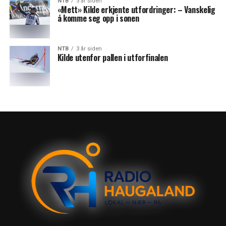
NTB
3 år siden
«Mett» Kilde erkjente utfordringer: – Vanskelig
å komme seg opp i sonen
NTB
3 år siden
Kilde utenfor pallen i utforfinalen