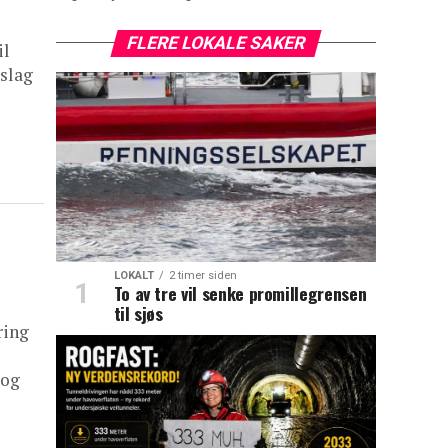
FLERE LOKALE SAKER
il
rslag
LOKALT
2 timer siden
To av tre vil senke promillegrensen
til sjøs
ring
 og