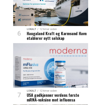
LOKALT
12 timer siden
Haugaland Kraft og Karmsund Havn
etablerer nytt selskap
LOKALT
12 timer siden
USA godkjenner verdens første
mRNA-vaksine mot influensa