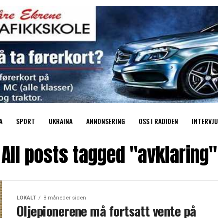
A
SPORT
UKRAINA
ANNONSERING
OSS I RADIOEN
INTERVJU
All posts tagged "avklaring"
LOKALT
8 måneder siden
Oljepionerene må fortsatt vente på