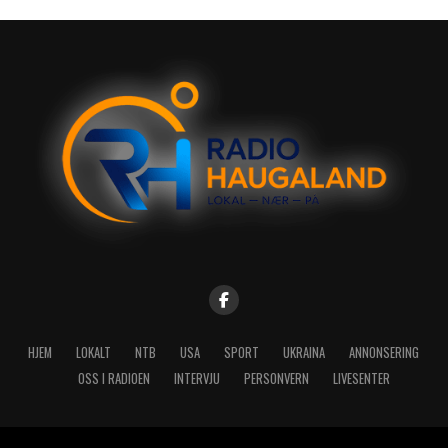
HJEM
LOKALT
NTB
USA
SPORT
UKRAINA
ANNONSERING
OSS I RADIOEN
INTERVJU
PERSONVERN
LIVESENTER