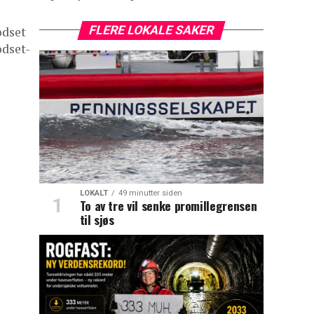
FLERE LOKALE SAKER
odset
odset-
LOKALT
49 minutter siden
To av tre vil senke promillegrensen
til sjøs