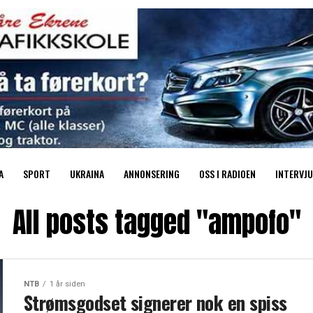
A
SPORT
UKRAINA
ANNONSERING
OSS I RADIOEN
INTERVJU
All posts tagged "ampofo"
NTB
1 år siden
Strømsgodset signerer nok en spiss