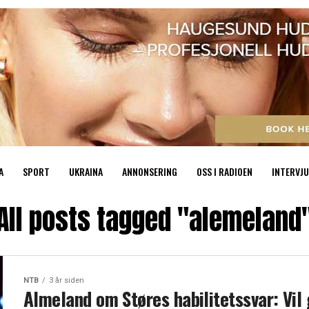
A
SPORT
UKRAINA
ANNONSERING
OSS I RADIOEN
INTERVJU
All posts tagged "alemeland
NTB
3 år siden
Almeland om Støres habilitetssvar: Vil