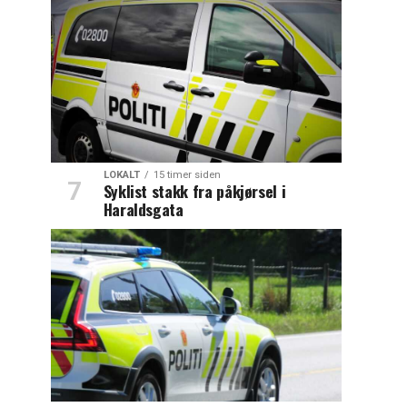
LOKALT
15 timer siden
Syklist stakk fra påkjørsel i
Haraldsgata