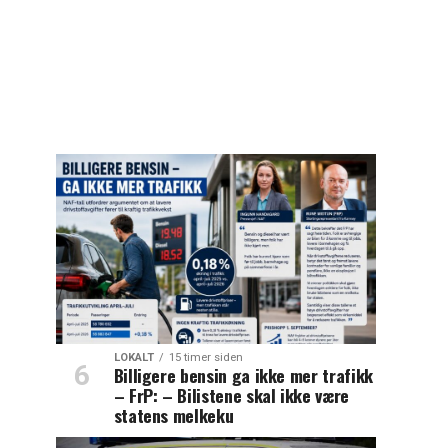
LOKALT
15 timer siden
Billigere bensin ga ikke mer trafikk
– FrP: – Bilistene skal ikke være
statens melkeku