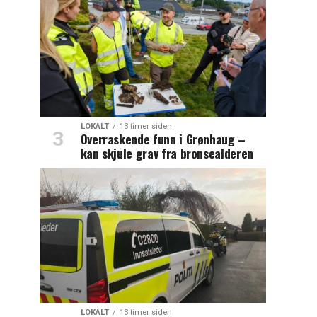
LOKALT
13 timer siden
Overraskende funn i Grønhaug –
kan skjule grav fra bronsealderen
LOKALT
13 timer siden