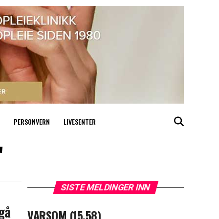
PERSONVERN
LIVESENTER
"
SISTE MELDINGER INN
 gå
VARSOM (15.58)