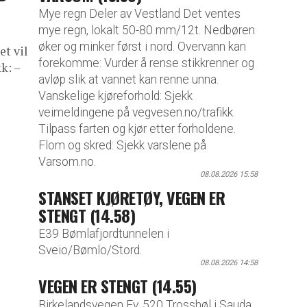
Mye regn Deler av Vestland Det ventes
mye regn, lokalt 50-80 mm/12t. Nedbøren
øker og minker først i nord. Overvann kan
et vil
forekomme: Vurder å rense stikkrenner og
k: –
avløp slik at vannet kan renne unna.
Vanskelige kjøreforhold: Sjekk
veimeldingene på vegvesen.no/trafikk.
Tilpass farten og kjør etter forholdene.
Flom og skred: Sjekk varslene på
Varsom.no.
08.08.2026 15:58
STANSET KJØRETØY, VEGEN ER
STENGT (14.58)
E39 Bømlafjordtunnelen i
Sveio/Bømlo/Stord.
08.08.2026 14:58
VEGEN ER STENGT (14.55)
Birkelandsvegen Fv. 520 Trosshøl i Sauda,