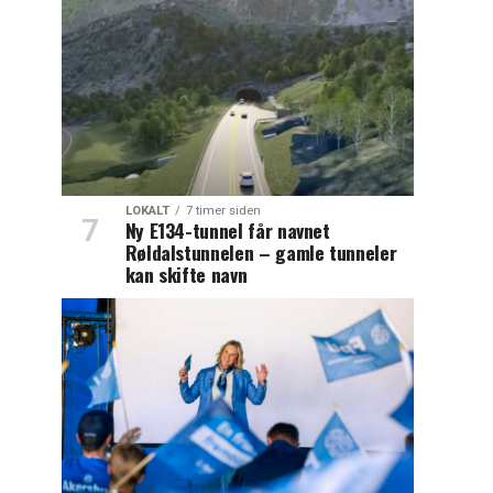
LOKALT
7 timer siden
Ny E134-tunnel får navnet
Røldalstunnelen – gamle tunneler
kan skifte navn