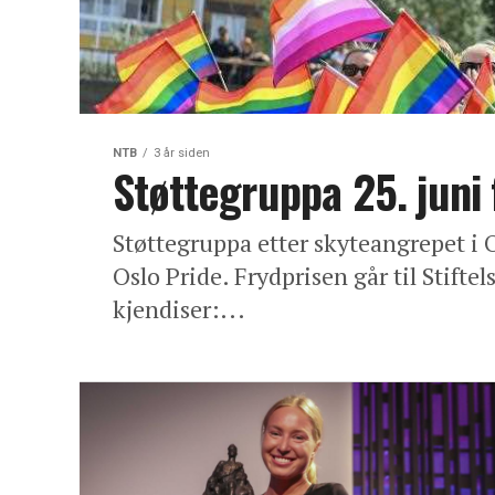
NTB
3 år siden
Støttegruppa 25. juni 
Støttegruppa etter skyteangrepet i O
Oslo Pride. Frydprisen går til Stifte
kjendiser:...