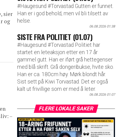
#Haugesund #Torvastad Gutten er funnet.
Han er i god behold, men vil bli tilsett av
, sier
helse.
ur og
06.08.2026 01:38
SISTE FRA POLITIET (01.07)
#Haugesund #Torvastad Politiet har
startet en leteaksjon etter en 17 år
gammel gutt. Han er iført grå hettegenser
med blå skrift. Grå dongeribukse, hvite sko.
Han er ca. 180cm høy. Mørk blondt hår.
Sist sett på Kiwi Torvastad. Det er også
kalt ut frivillige som er med å leter.
06.08.2026 01:07
 en
FLERE LOKALE SAKER
liv: –