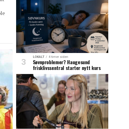
ble
LOKALT
4 timer siden
Søvnproblemer? Haugesund
frisklivssentral starter nytt kurs