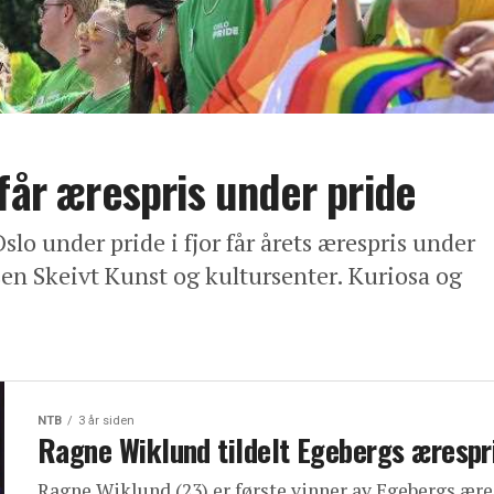
får ærespris under pride
slo under pride i fjor får årets ærespris under
lsen Skeivt Kunst og kultursenter. Kuriosa og
NTB
3 år siden
Ragne Wiklund tildelt Egebergs ærespr
Ragne Wiklund (23) er første vinner av Egebergs ære