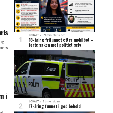
ris
LOKALT
59 minutter siden
18-åring frifunnet etter mobilbot –
 og
førte saken mot politiet selv
aners
m i
LOKALT
2 timer siden
17-åring funnet i god behold
nt