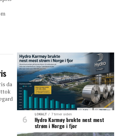
som
ris
ris da
ottok
tegard
LOKALT
7 timer siden
Hydro Karmøy brukte nest mest
strøm i Norge i fjor