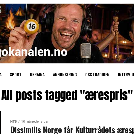
A
SPORT
UKRAINA
ANNONSERING
OSS I RADIOEN
INTERVJU
All posts tagged "ærespris"
NTB
10 måneder siden
Dissimilis Norge får Kulturrådets æres