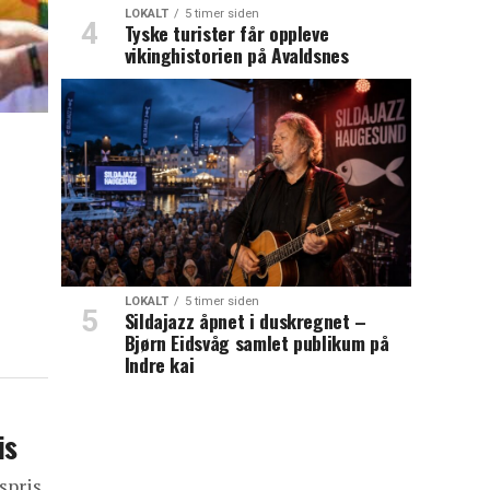
LOKALT
5 timer siden
Tyske turister får oppleve
vikinghistorien på Avaldsnes
LOKALT
5 timer siden
Sildajazz åpnet i duskregnet –
Bjørn Eidsvåg samlet publikum på
Indre kai
is
spris