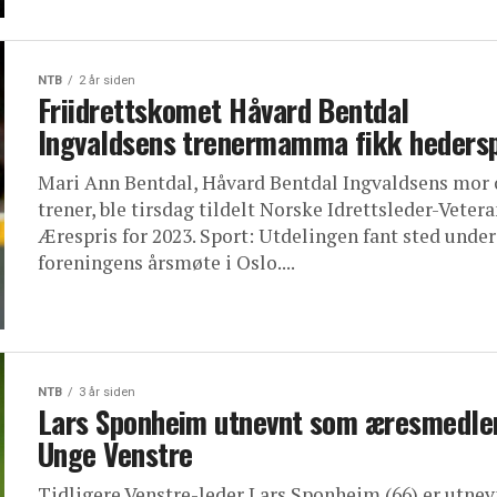
NTB
2 år siden
Friidrettskomet Håvard Bentdal
Ingvaldsens trenermamma fikk hedersp
Mari Ann Bentdal, Håvard Bentdal Ingvaldsens mor
trener, ble tirsdag tildelt Norske Idrettsleder-Veter
Ærespris for 2023. Sport: Utdelingen fant sted under
foreningens årsmøte i Oslo....
NTB
3 år siden
Lars Sponheim utnevnt som æresmedle
Unge Venstre
Tidligere Venstre-leder Lars Sponheim (66) er utnev