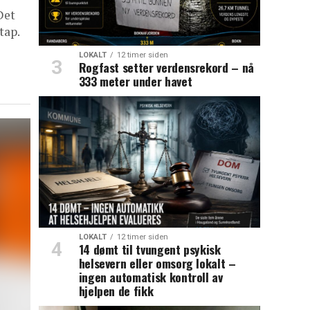
Det
tap.
LOKALT
12 timer siden
Rogfast setter verdensrekord – nå
333 meter under havet
LOKALT
12 timer siden
14 dømt til tvungent psykisk
helsevern eller omsorg lokalt –
ingen automatisk kontroll av
hjelpen de fikk