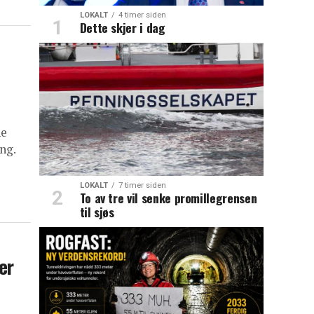
LOKALT
4 timer siden
Dette skjer i dag
ne
ng.
LOKALT
7 timer siden
To av tre vil senke promillegrensen
til sjøs
er