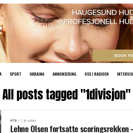
A
SPORT
UKRAINA
ANNONSERING
OSS I RADIOEN
INTERVJU
All posts tagged "1divisjon"
NTB
1 år siden
Lehne Olsen fortsatte scoringsrekken 