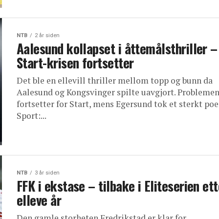
NTB
2 år siden
Aalesund kollapset i åttemålsthriller –
Start-krisen fortsetter
Det ble en ellevill thriller mellom topp og bunn da
Aalesund og Kongsvinger spilte uavgjort. Probleme
fortsetter for Start, mens Egersund tok et sterkt poe
Sport:...
NTB
3 år siden
FFK i ekstase – tilbake i Eliteserien ett
elleve år
Den gamle storheten Fredrikstad er klar for