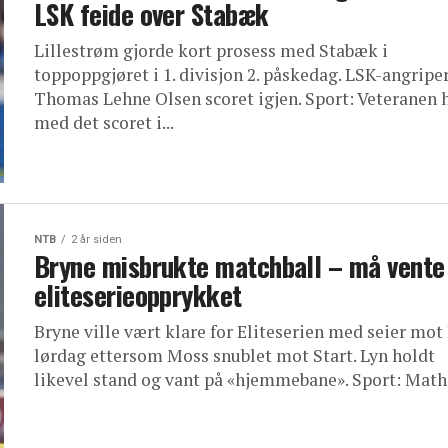
LSK feide over Stabæk
Lillestrøm gjorde kort prosess med Stabæk i
toppoppgjøret i 1. divisjon 2. påskedag. LSK-angripe
Thomas Lehne Olsen scoret igjen. Sport: Veteranen 
med det scoret i...
NTB
2 år siden
Bryne misbrukte matchball – må vente
eliteserieopprykket
Bryne ville vært klare for Eliteserien med seier mot
lørdag ettersom Moss snublet mot Start. Lyn holdt
likevel stand og vant på «hjemmebane». Sport: Mathi