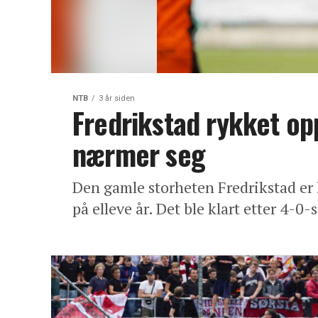
NTB
3 år siden
Fredrikstad rykket opp
nærmer seg
Den gamle storheten Fredrikstad er kl
på elleve år. Det ble klart etter 4-0