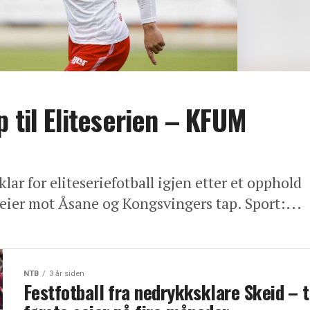
 til Eliteserien – KFUM
ar for eliteseriefotball igjen etter et opphold
-seier mot Åsane og Kongsvingers tap. Sport:...
NTB
3 år siden
Festfotball fra nedrykksklare Skeid – 